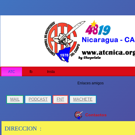
ATC
fb
Insta
Enlaces amigos
MAIL
PODCAST
FNT
MACHETE
Contactos
DIRECCION :