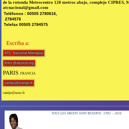
de la rotonda Metrocentro 120 metros abajo, complejo CIPRES, 
atcnacional@gmail.com
Teléfonos : 00505 2780616,
2784576
Telefax 00505 2784575
.
Escriba a:
ATC Nacional Managua
Infos @atcnica.org
PARIS
FRANCIA
cantijo@orange.fr
cantijo@noos.fr
TOUS LES DROITS SONT RESERVE. /1992 - 202
5